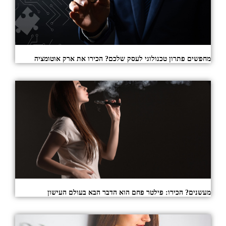
מחפשים פתרון טכנולוגי לעסק שלכם? הכירו את ארק אוטומציה
מעשנים? הכירו: פילטר פחם הוא הדבר הבא בעולם העישון