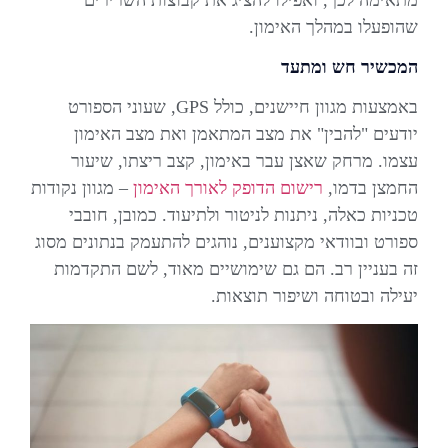
מתאימה לכך, ואפילו להציג את קבוצות השרירים
שהופעלו במהלך האימון.
המכשיר חש ומתעד
באמצעות מגוון חיישנים, כולל GPS, שעוני הספורט
יודעים "להבין" את מצב המתאמן ואת מצב האימון
עצמו. מרחק שאצן עבר באימון, קצב ריצתו, שיעור
החמצן בדמו,
רישום הדופק לאורך האימון
– מגוון נקודות
טכניות כאלה, ניתנות לניטור ולתיעוד. כמובן, חובבי
ספורט ובוודאי מקצוענים, נוהגים להתעמק בנתונים מסוג
זה בעניין רב. הם גם שימושיים מאוד, לשם התקדמות
יעילה ובטוחה ושיפור תוצאות.