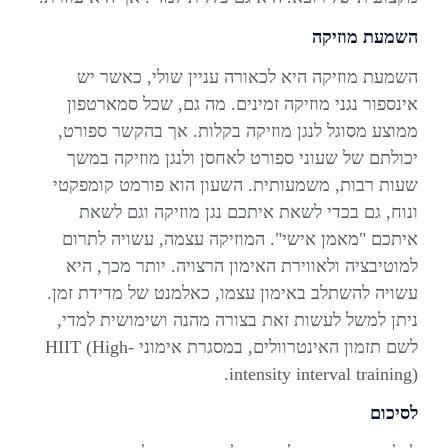
השמעת מוזיקה
השמעת מוזיקה היא לכאורה עניין שולי, כאשר יש
אינספור נגני מוזיקה זמינים. מה גם, שכל סמארטפון
ממוצע מסוגל לנגן מוזיקה בקלות. אך בהקשר ספורט,
יכולתם של שעוני ספורט לאחסן ולנגן מוזיקה במשך
שעות רבות, משמעותית. השעון הוא פורמט קומפקטי
ונוח, גם בכדי לשאת איתכם נגן מוזיקה וגם לשאת
איתכם "מאמן אישי". המוזיקה עצמה, עשויה לתרום
למוטיבציה ולאווירת האימון הרצויה. יותר מכך, היא
עשויה להשתלב באימון עצמו, כאלמנט של מדידת זמן.
ניתן למשל לעשות זאת בצורה מהנה ושימושית למדי,
לשם תזמון האינטרוולים, במסגרת אימוני HIIT (High-
intensity interval training).
לסיכום