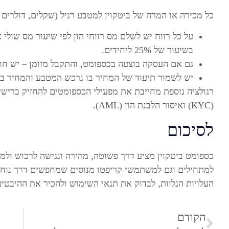
כל מכירה או המרה של ביטקוין למטבע רגיל (שקלים, דולרים
על כל רווח יש לשלם מס רווחי הון לפי שיעור מס שולי
בשיעור של 25% ליחידים.
גם אם העסקה בוצעה בכספומט, והתקבל מזומן – יש חוב
יש לשמור תיעוד של המחיר בו נרכש המטבע והמחיר בו 
רגולציה נוספת מחייבת את מפעילי הכספומטים להחזיק ברישיון 
(KYC) ואיסור הלבנת הון (AML).
לסיכום
כספומט ביטקוין מציע דרך פשוטה, מהירה ונגישה לרכוש ולמ
למתחילים וגם למשתמשי קריפטו מנוסים שמחפשים דרך נוחה
העלויות הנלוות, לבדוק את תנאי השימוש ולהכיר את ההיבטים 
הקודם