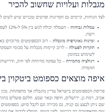
מגבלות ועלויות שחשוב להכיר
לצד הנוחות, קיימים גם חסרונות ופרטים טכניים שיש לשים ל
עמלות גבוהות
– העמלה 
רשת.
זמינות גאוגרפית מוגבלת
– רוב הכספומטים מרוכזים באז
תקרות לפעולה
לשימוש במזומן.
רגולציה מחמירה
– כל עסקה מדווחת לפי חוק, ודרישות 
ההמרה.
איפה מוצאים כספומט ביטקוין ב
פריסת הכספומטים בישראל עדיין מוגבלת אך מתפתחת. נכון ל
אביב, רמת גן, ירושלים, חיפה ובאר שבע. חלקם פועלים בתוך סנ
שם ניתן לבצע גם קניה, גם מכירה וגם לקבל סיוע. כספומטים 
שם מתאפשרת רק רכישה. לפני הגעה, מומלץ לבדוק את זמינו