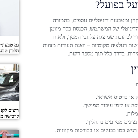
על בפועל?
ן ומטבעות דיגיטליים נוספים, בתמורה
ת על ידי סריקת קוד QR של הארנק הדיגיטלי של המשתמש, הכנסת כסף מזומן
 לכתובת שמוצגת על גבי המסך, ולאחר
גם טבעוניי
שות רגולציה מקומיות – הצגת תעודות מזהות
חלבון טבעו
רות, בדרך כלל תוך מספר דקות.
ן
:
ק או כרטיס אשראי.
ה או לזמן עיבוד ממושך.
רוצים לקנו
לות.
לרכישה מו
ציגים מסייעים בתהליך.
רגיש כמו בבנקים או בבורסות מקוונות.