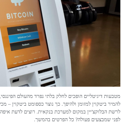
מטבעות דיגיטליים הופכים לחלק בלתי נפרד מהעולם הפיננסי,
להמיר ביטקוין למזומן ולהיפך. כך נוצר כספומט ביטקוין – מ
לרשת הבלוקצ'יין במקום למערכת בנקאית. רוצים לדעת איפה 
לפני שמבצעים פעולה? כל הפרטים בהמשך.