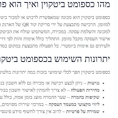
מהו כספומט ביטקוין ואיך הוא פו
כספומט ביטקוין הוא מכונה שמאפשרת לרכוש או למכור ביטקוי
למזומן. הרכישה מתבצע
למכונה והשלמת עסקה. במכירה, המשתמש שולח את הביטקוין
אישור העסקה מקבל מזומן. התהליך כולל אימות זהות לפי דרי
ולעיתים גם אימות ביומטרי. כל הפעולה מתבצעת במקום במהי
יתרונות השימוש בכספומט ביטקוי
כספומט ביטקוין הפך לכלי שימושי בזכות כמה יתרונות בולטים
נגישות
– ניתן לבצע רכישה או מכירה גם ללא חשבון בנ
מהירות הפעולה
– לא צריך להמתין לאישור חשבון בבורס
שקיפות בהמרה
– שער ההמרה מוצג בזמן אמת, כולל עמ
ליווי מקצועי במעמד העסקה
– במרכזי שירות מסוימים, נ
שמירה על פרטיות
– לרוב אין צורך לחשוף מידע פיננסי 