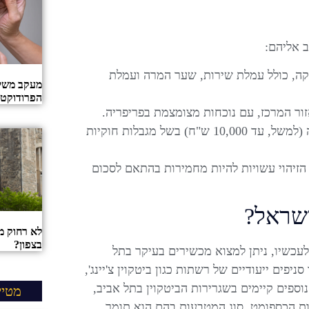
ב אליהם:
יכולה לנוע בין 5% ל-12% לעסקה, כולל עמלת שירות, שער המרה ועמלת
מעקב משימ
הפרודוקטי
ור המרכז, עם נוכחות מצומצמת בפריפריה.
– לרוב קיימות מגבלות על סכומי העסקה (למשל, עד 10,000 ש"ח) בשל מגבלות חוקיות
הזיהוי עשויות להיות מחמירות בהתאם לסכום
ישראל?
לא רחוק מ
בצפון?
עכשיו, ניתן למצוא מכשירים בעיקר בתל
יפים ייעודיים של רשתות כגון ביטקוין צ'יינג',
נוספים קיימים בשגרירות הביטקוין בתל אביב,
מטיי
ת הכספומט, סוג המטבעות בהם הוא תומך,