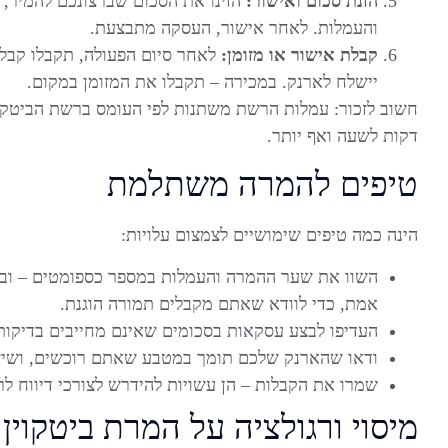
הזנת סכום ואישור:
הזינו את הסכום שברצונכם להמיר,
והעמלות. לאחר אישור, העסקה מתבצעת.
קבלת אישור או מזומן:
לאחר סיום הפעולה, תקבלו קבלה
יישלח לארנק. במכירה – תקבלו את המזומן במקום.
חשוב לזכור: עמלות הרשת משתנות לפי העומס ברשת הביטקוי
דקות לשעה ואף יותר.
טיפים להמרה משתלמת
הינה כמה טיפים שימושיים לצמצום עלויות:
השוו את שער ההמרה והעמלות במספר כספומטים – ובד
אמת, כדי לוודא שאתם מקבלים תמורה הוגנת.
העדיפו לבצע עסקאות בסכומים שאינם מחייבים בדיקות 
ודאו שהארנק שלכם תומך במטבע שאתם רוכשים, ושיש 
שמרו את הקבלות – הן עשויות להידרש לצורכי דיווח לר
מיסוי ורגולציה על המרת ביטקוין