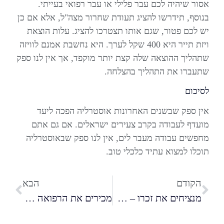
אסור שיהיה לכם עבר פלילי או עבר רפואי בעייתי.
בנוסף, תידרשו להציג תעודת שחרור מצה"ל, אלא אם כן
יש לכם פטור, שגם אותו תצטרכו להציג. עלות הוצאת
ויזת תייר היא 400 שקל לערך. היא נחשבת אמנם לוויזה
שתהליך ההוצאה שלה קצת יותר מוקפד, אך אין לנו ספק
שתעברו את התהליך בהצלחה.
לסיכום
אין ספק שבשנים האחרונות אוסטרליה הפכה ליעד
מועדף לעבודה בקרב צעירים ישראלים. אם גם אתם
מחפשים עבודה מעבר לים, אין לנו ספק שבאוסטרליה
תוכלו למצוא עתיד כלכלי טוב.
הקודם
הבא
מנציחים את זכרו – הכול על סיפור הגבורה של רפי אדרעי ז"ל
מכירים את הרפואה האלטרנטיבית: כל המידע הרלוונטי