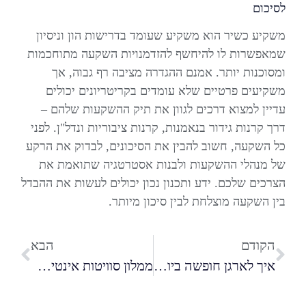
לסיכום
משקיע כשיר הוא משקיע שעומד בדרישות הון וניסיון
שמאפשרות לו להיחשף להזדמנויות השקעה מתוחכמות
ומסוכנות יותר. אמנם ההגדרה מציבה רף גבוה, אך
משקיעים פרטיים שלא עומדים בקריטריונים יכולים
עדיין למצוא דרכים לגוון את תיק ההשקעות שלהם –
דרך קרנות גידור בנאמנות, קרנות ציבוריות ונדל"ן. לפני
כל השקעה, חשוב להבין את הסיכונים, לבדוק את הרקע
של מנהלי ההשקעות ולבנות אסטרטגיה שתואמת את
הצרכים שלכם. ידע ותכנון נכון יכולים לעשות את ההבדל
בין השקעה מוצלחת לבין סיכון מיותר.
הקודם
הבא
איך לארגן חופשה ביוון עם הילדים שכולם ייהנו ממנה?
ממלון סוויטות אינטימי ועד ארוחת שף פרטית: רעיונות לחופשה זוגית רומנטית