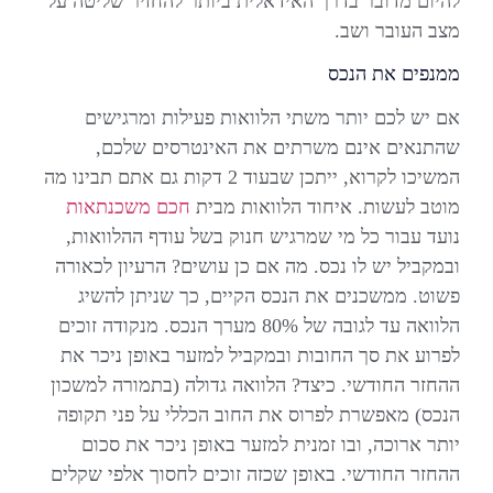
להיום מדובר בדרך האידאלית ביותר להחזיר שליטה על
מצב העובר ושב.
ממנפים את הנכס
אם יש לכם יותר משתי הלוואות פעילות ומרגישים
שהתנאים אינם משרתים את האינטרסים שלכם,
המשיכו לקרוא, ייתכן שבעוד 2 דקות גם אתם תבינו מה
מוטב לעשות. איחוד הלוואות מבית
חכם משכנתאות
נועד עבור כל מי שמרגיש חנוק בשל עודף ההלוואות,
ובמקביל יש לו נכס. מה אם כן עושים? הרעיון לכאורה
פשוט. ממשכנים את הנכס הקיים, כך שניתן להשיג
הלוואה עד לגובה של 80% מערך הנכס. מנקודה זוכים
לפרוע את סך החובות ובמקביל למזער באופן ניכר את
ההחזר החודשי. כיצד? הלוואה גדולה (בתמורה למשכון
הנכס) מאפשרת לפרוס את החוב הכללי על פני תקופה
יותר ארוכה, ובו זמנית למזער באופן ניכר את סכום
ההחזר החודשי. באופן שכזה זוכים לחסוך אלפי שקלים