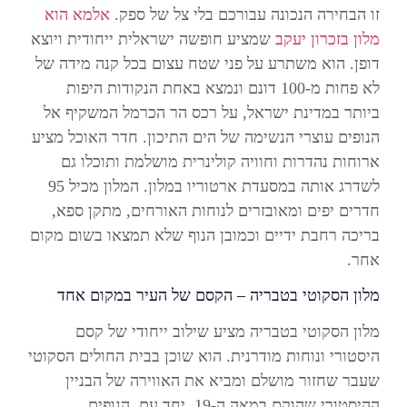
זו הבחירה הנכונה עבורכם בלי צל של ספק.
אלמא הוא
מלון בזכרון יעקב
שמציע חופשה ישראלית ייחודית ויוצא
דופן. הוא משתרע על פני שטח עצום בכל קנה מידה של
לא פחות מ-100 דונם ונמצא באחת הנקודות היפות
ביותר במדינת ישראל, על רכס הר הכרמל המשקיף אל
הנופים עוצרי הנשימה של הים התיכון. חדר האוכל מציע
ארוחות נהדרות וחוויה קולינרית מושלמת ותוכלו גם
לשדרג אותה במסעדת ארטוריו במלון. המלון מכיל 95
חדרים יפים ומאובזרים לנוחות האורחים, מתקן ספא,
בריכה רחבת ידיים וכמובן הנוף שלא תמצאו בשום מקום
אחר.
מלון הסקוטי בטבריה – הקסם של העיר במקום אחד
מלון הסקוטי בטבריה מציע שילוב ייחודי של קסם
היסטורי ונוחות מודרנית. הוא שוכן בבית החולים הסקוטי
שעבר שחזור מושלם ומביא את האווירה של הבניין
ההיסטורי שהוקם במאה ה-19. יחד עם הנופים