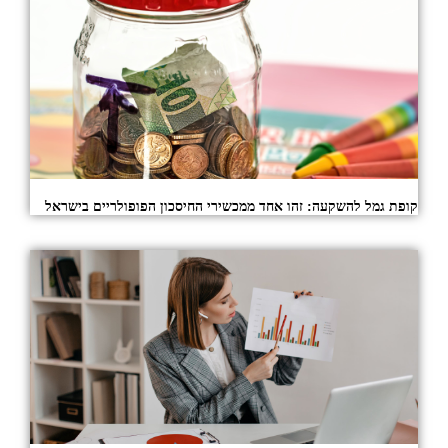
קופת גמל להשקעה: זהו אחד ממכשירי החיסכון הפופולריים בישראל