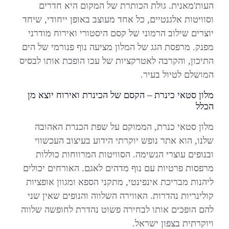
העות'מאנית. גולת הכותרת של המקום היא חדרים
וסוויטות אלגנטיים, כל אחד מעוצב באופן ייחודי, שיחד
יוצרים שילוב הרמוני של קסם היסטורי ואירוח מודרני
מפנק. מרפסת הגג של המלון מציעה נוף פנורמי של הים
התיכון, והקרבה לאטרקציות של עכו הופכת אותו לבסיס
המושלם לטיול בעיר.
מלון סטאי כינרת – הקסם של הכינרת ואירוח יוצא מן
הכלל
מלון סטאי כנרת, הממוקם על שפת הכנרת האהובה
שלנו, הוא אתר נופש יוקרתי הידוע בעיצוב העכשווי
ובנופים עוצרי הנשימה. הסוויטות המרווחות כוללות
מרפסות פרטיות עם נוף מדהים לאגם. האורחים יכולים
ליהנות מבריכת אינפינטי, מתקני הספא ומגוון אופציות
קולינריות נהדרות. האווירה השלווה והנופים שאין שני
להם הופכים אותו לבחירה פשוט נהדרת לחופשה שלווה
ויוקרתית בצפון ישראל.