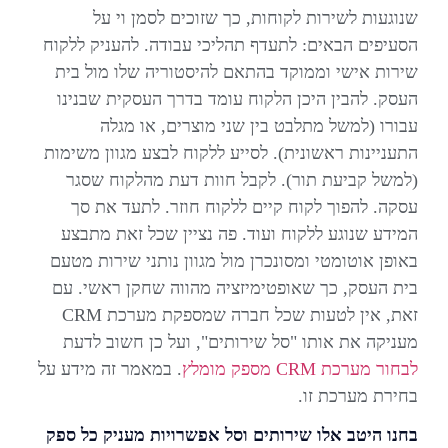
שנוגעות לשירות לקוחות, כך שזוכים לסמן וי על
הסעיפים הבאים: לתעדף תהליכי עבודה. להעניק ללקוח
שירות אישי וממוקד בהתאם להיסטוריה שלו מול בית
העסק. להבין היכן הלקוח עומד בדרך העסקית שבנינו
עבורו (למשל מתלבט בין שני מוצרים, או מגלה
התעניינות ראשונית). לסייע ללקוח לבצע מגוון משימות
(למשל קביעת תור). לקבל חוות דעת מהלקוח שסגר
עסקה. להפוך לקוח קיים ללקוח חוזר. לתעד את סך
המידע שנוגע ללקוח ועוד. פה נציין שכל זאת מתבצע
באופן אוטומטי ומסונכרן מול מגוון נותני שירות מטעם
בית העסק, כך שאופטימיזציה מהווה שחקן ראשי. עם
זאת, אין לטעות שכל חברה שמספקת מערכת CRM
מעניקה את אותו "סל שירותים", ועל כן חשוב לדעת
לבחור מערכת CRM מספק מומלץ
. במאמר זה מידע על
בחירת מערכת זו.
בחנו היטב אלו שירותים וסל אפשרויות מעניק כל ספק