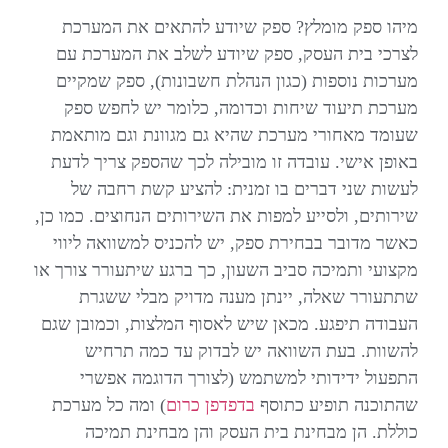
מיהו ספק מומלץ? ספק שיודע להתאים את המערכת
לצרכי בית העסק, ספק שיודע לשלב את המערכת עם
מערכות נוספות (כגון הנהלת חשבונות), ספק שמקיים
מערכת תיעוד שיחות וכדומה, כלומר יש לחפש ספק
שעומד מאחורי מערכת שהיא גם מגוונת וגם מותאמת
באופן אישי. עובדה זו מובילה לכך שהספק צריך לדעת
לעשות שני דברים בו זמנית: להציע קשת רחבה של
שירותים, ולסייע למפות את השירותים הנחוצים. כמו כן,
כאשר מדובר בבחירת ספק, יש להכניס למשוואה ליווי
מקצועי ותמיכה סביב השעון, כך ברגע שיתעורר צורך או
שתתעורר שאלה, יינתן מענה מדויק מבלי ששגרת
העבודה תיפגע. מכאן שיש לאסוף המלצות, וכמובן שגם
להשוות. בעת השוואה יש לבדוק עד כמה תרחיש
התפעול ידידותי למשתמש (לצורך הדוגמה אפשרי
שהתוכנה תופיע כתוסף
בדפדפן כרום
) ומה כל מערכת
כוללת. הן מבחינת בית העסק והן מבחינת תמיכה