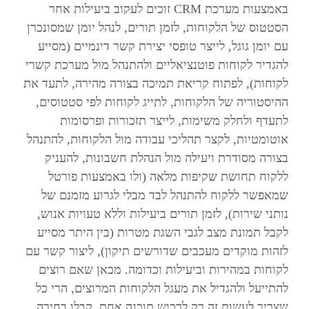
באמצעות מערכת CRM זוכים לעקוב ביעילות אחר
הסטטוס של הלקוחות, לזמן תורים, לנהל יומן שמסונכרן
עם יומן גוגל, לייצר טופסי יצירת קשר דינמיים (מסייע
להגדיר לקוחות פוטנציאליים ולהתנהל מול מערכת קשרי
לקוחות), לפתוח קריאת תמיכה בצורה מהירה, לתעד את
ההיסטוריה של הלקוחות, לתייג לקוחות לפי סטטוסים,
לתעדף ולחלק משימות, לייצר תזכורות ופרסומות
אוטומטיות, לקצר תהליכי עבודה מול הלקוחות, להתנהל
בצורה מסודרת ויעילה מול הנהלת חשבונות, להעניק
ללקוח תחושת שקיפות מלאה (ולו באמצעות פורטל
שמאפשר ללקוח להתנהל לבד מבלי לגרוע מזמנם של
נותני שירות), לזמן תורים ביעילות וללא טעויות אנוש,
לקבל תמונת מצב לגבי השגת מטרות (בין היתר מסייע
לזהות מוקדים מעכבים שדורשים תיקון), ליצור קשר עם
לקוחות במהירות וביעילות וכדומה. מכאן שאם רוצים
להתייעל ולהגדיל את מעגל הלקוחות המרוצים, הרי כל
שצריך לעשות זה רק לרכוש תוכנה אחת. קבלו בחירה