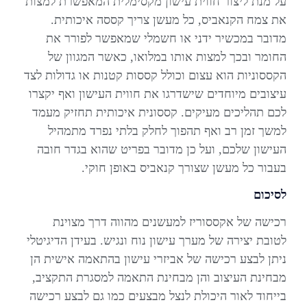
על מנת ליצור חווית עישון מקסימלית המאפשרת למצות
את צמח הקנאביס, כל מעשן צריך קססה איכותית.
מדובר במכשיר ידני או חשמלי שמאפשר לפורר את
החומר ובכך למצות אותו במלואו, כאשר המגוון של
הקססוניות הוא עצום וכולל קססות קטנות או גדולות לצד
עיצובים מיוחדים שישדרגו את חווית העישון ואף יקצרו
לכם תהליכים מעיקים. קססונית איכותית תחזיק מעמד
למשך זמן רב ואף תהפוך לחלק בלתי נפרד מתמהיל
העישון שלכם, ועל כן מדובר בפריט שהוא בגדר חובה
בעבור כל מעשן שצורך קנאביס באופן חוקי.
לסיכום
רכישה של אקססוריז למעשנים מהווה דרך מצוינת
לטובת יצירה של מערך עישון נוח ונגיש. בעידן הדיגיטלי
ניתן לבצע רכישה של אביזרי עישון בהתאמה אישית הן
מבחינת העיצוב והן מבחינת התאמה למסגרת התקציב,
בייחוד לאור היכולת לנצל מבצעים כמו גם לבצע רכישה