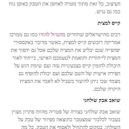
העיצוב, כל זאת מתוך מטרה לאחסן את הטבק באופן נוח
כמו גם נגיש.
קייס למצית
רבים מהישראלים שחוזרים מ
הטיול להודו
כמו גם ממרכז
אמריקה רוכשים קייס למצית, כאשר מדובר באקססורי
יפהפייה שגם יבליט את המצית שלכם אבל גם יהפוך את
המצית לייחודית ותואמת לטעמכם האישי, בייחוד לאור
היכולת להזמין קייס בצבעוניות עזה ועם שימת דגש על
תפירה אישית של השם שלכם ועם יכולת להוסיף גם
מצמד שבו ניתן להיעזר בשביל לא לאבד את המצית
היקרה שלכם.
שואב אבק שולחני
שואב אבק שולחני בצורה של פטריה מהווה פתרון מצוין
בעבור לכלכוך שמצטבר כתוצאה מפיזור של טבק על
השולחן. במקום להתחיל ולאסוף את הטבק, כל מה