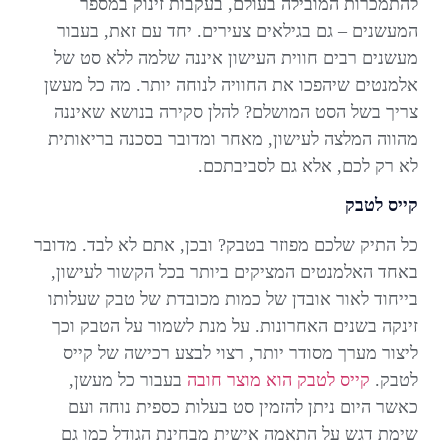
להתמכרות המובילה בעולם, בעקבות זינוק במספר
המעשנים – גם בגילאים צעירים. יחד עם זאת, בעבור
מעשנים רבים חווית העישון איננה שלמה ללא סט של
אלמנטים שיהפכו את החוויה לנוחה יותר. מה כל מעשן
צריך בשל הסט המושלם? להלן סקירה בנושא שאיננה
מהווה המלצה לעישון, מאחר ומדובר בסכנה בריאותית
לא רק לכם, אלא גם לסביבתכם.
קייס לטבק
כל התיק שלכם מפוזר בטבק? ובכן, אתם לא לבד. מדובר
באחד האלמנטים המציקים ביותר בכל הקשור לעישון,
בייחוד לאור אובדן של כמות מכובדת של טבק שעלותו
זינקה בשנים האחרונות. על מנת לשמור על הטבק וכך
ליצור מערך מסודר יותר, רצוי לבצע רכישה של קייס
לטבק.
קייס לטבק הוא מוצר חובה
בעבור כל מעשן,
כאשר היום ניתן להזמין סט בעלות כספית נוחה ועם
שימת דגש על התאמה אישית מבחינת הגודל כמו גם